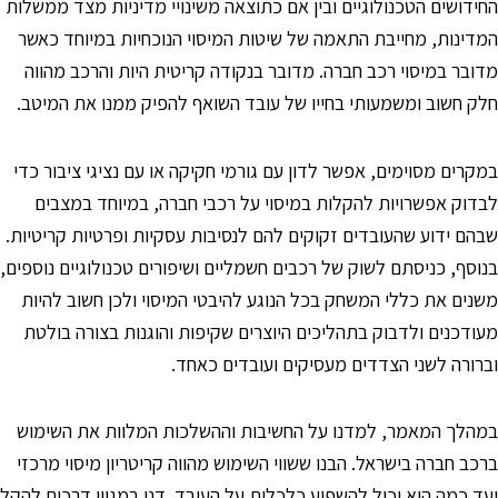
חידושים הטכנולוגיים ובין אם כתוצאה משינויי מדיניות מצד ממשלות
מדינות, מחייבת התאמה של שיטות המיסוי הנוכחיות במיוחד כאשר
דובר במיסוי רכב חברה. מדובר בנקודה קריטית היות והרכב מהווה
לק חשוב ומשמעותי בחייו של עובד השואף להפיק ממנו את המיטב.
מקרים מסוימים, אפשר לדון עם גורמי חקיקה או עם נציגי ציבור כדי
בדוק אפשרויות להקלות במיסוי על רכבי חברה, במיוחד במצבים
בהם ידוע שהעובדים זקוקים להם לנסיבות עסקיות ופרטיות קריטיות.
נוסף, כניסתם לשוק של רכבים חשמליים ושיפורים טכנולוגיים נוספים,
שנים את כללי המשחק בכל הנוגע להיבטי המיסוי ולכן חשוב להיות
עודכנים ולדבוק בתהליכים היוצרים שקיפות והוגנות בצורה בולטת
ברורה לשני הצדדים מעסיקים ועובדים כאחד.
מהלך המאמר, למדנו על החשיבות וההשלכות המלוות את השימוש
רכב חברה בישראל. הבנו ששווי השימוש מהווה קריטריון מיסוי מרכזי
עד כמה הוא יכול להשפיע כלכלית על העובד. דנו במגוון דרכים להקל