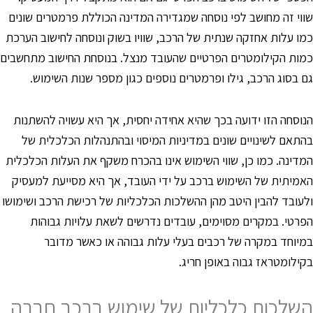
ווי זה מחושב לפי נוסחה שמגדירה המדינה הכוללת פרמטרים שונים
מו עלות אחזקה שנתית של הרכב, שוויו בשוק ונוסחה לחישוב הערכת
מות הקילומטרים הפרטיים שהעובד מנצל. בנוסחת החישוב מתחשבים
ם בסוג הרכב, גילו ופרמטרים נוספים כגון מספר שנות השימוש.
נוסחה הזו ידועה בכך שהיא אחידה יחסית, אך היא עשויה להשתנות
התאם לשינויים שונים במדיניות המיסוי ובהתנהלות הכלכלית של
מדינה. כמו כן, שווי השימוש אינו בהכרח משקף את העלות הכלכלית
אמיתית של השימוש ברכב על ידי העובד, אך היא מסייעת למעסיק
לעובד להבין היטב מהן ההשלכות הכלכליות של רכישת הרכב ושימושו
פרטי. במקרים מסוימים, עובדים נדרשים לשאת עלויות גבוהות
מיוחד במקרה של רכבים בעלי עלות גבוהה או כאשר מדובר
קילומטראז גבוה באופן חריג.
שלכות כלכליות של שימוש ברכב חברה