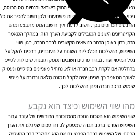
פגעת כתוצאה משימוש זה? על פי החוק בישראל והנחיות מס הכנסה,
יכוי מס עבור רכב חברה יכול להיות משמעותי ולכן חשוב להכיר את כל
היבטים הכרוכים בכך. חשוב לדעת איך חישוב המס מתבצע ומהם
קריטריונים השונים המובילים לקביעת הערך הזה. במהלך המאמר
זה, נדון באופן הרחב בנושאים הקשורים לרכב חברה, כגון שווי
שימוש, ההשלכות הכלכליות השונות על העובדים, דרכים להקל על
טל המיסוי ועוד. נבהיר פרטים חשובים ונספק תובנות שיכולות לסייע
החלטה אם לקחת רכב חברה או לא. נתחיל מעניינים בסיסיים ונעמיק
אורך המאמר כך שניתן יהיה לקבל תמונה מלאה וברורה על מיסוי
ימוש ברכב חברה ומהן ההשלכות לכך.
הו שווי השימוש וכיצד הוא נקבע
ווי השימוש הוא הסכום הנוכה מהמזכורת החודשית של עובד עבור
שימוש הפרטי ברכב חברה שמספק לו. זהו סכום שמגלם את הערך
כספי של השימוש ברכב הפרטי גם אם הוא מתקבל דרך המעסיק.