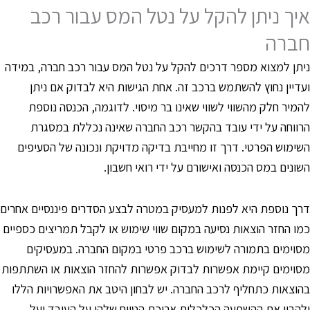
יך ניתן להקל על נטל המס עבור רכב
ברה
יתן למצוא מספר דרכים להקל על נטל המס עבור רכב חברה, במידה
עדיין נחוץ להשתמש ברכב זה. אחת הגישות היא לבדוק אם ניתן
המיר חלק מהשווי לשווי שאינו בר מיסוי. לדוגמה, הכנסה נוספת
רווחה על ידי עובד בהקשר רכב החברה שאינה נכללת במסגרת
שימוש הפרטי. דרך זו מחייבת בדיקה מדויקת ונכונה של הסעיפים
שונים במס הכנסה ואישורם על ידי רואי חשבון.
רך נוספת היא לפנות למעסיק במטרה לבצע הסדרים פיננסיים אחרים
מו החזר הוצאות נסיעה במקום שווי שימוש או לקבל תמריצים כספיים
סוימים בתמורה לשימוש ברכב פרטי במקום החברה. במעסיקים
סוימים קיימת אפשרות לבדוק אפשרות להחזר הוצאות או השתתפות
הוצאות כתחליף לרכב החברה. יש לבחון היטב את האפשרויות הללו
להבין את ההשפעה הכלכלית ארוכת הטווח שלהן על העובד ועל