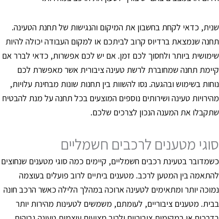
נית, כדאי לקחת בחשבון את המיקום והנגישות של תחנת הטעינה.
חנה שנמצאת ברדיוס קרוב לביתכם או למקום העבודה יכולה להיות
ימושית ביותר ולחסוך לכם זמן. אם יש לכם אפשרות, כדאי לברר אם
יימת תחנה שמחוברת לרשת טעינה ציבורית אשר מאפשרת לכם
וחות בשימוש ובהגעה. נסו להשוות בין תחנות שונות מבחינת עלויות,
הירויות טעינה ושירותים נוספים המוצעים בכל תחנה על מנת להבטיח
תקבלו את המענה הנכון לצרכים שלכם.
וגי מטענים לרכבים חשמליים
שמדובר בטעינת רכבים חשמליים, קיימים כמה סוגי מטענים שנחוצים
התאמה בין המטען לרכב. מטענים ביתיים לרוב פועלים בעוצמה
מוכה יותר ומתאימים לטעינה ארוכה במהלך הלילה כאשר הרכב חונה
בית. מטענים ציבוריים, לעומתם, משמשים לטעינות מהירות יותר
דרכים או במקומות ציבוריים ולרוב מציעים עוצמות טעינה גבוהות