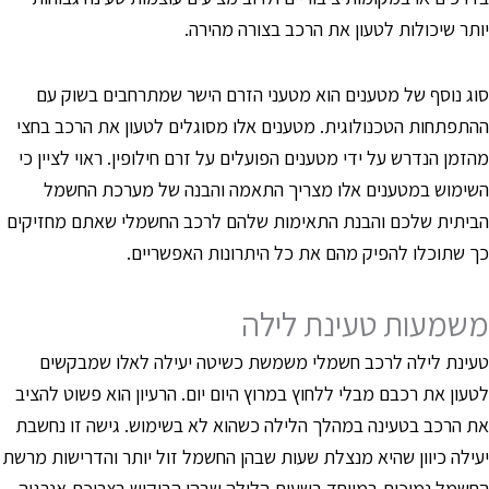
ותר שיכולות לטעון את הרכב בצורה מהירה.
וג נוסף של מטענים הוא מטעני הזרם הישר שמתרחבים בשוק עם
התפתחות הטכנולוגית. מטענים אלו מסוגלים לטעון את הרכב בחצי
הזמן הנדרש על ידי מטענים הפועלים על זרם חילופין. ראוי לציין כי
שימוש במטענים אלו מצריך התאמה והבנה של מערכת החשמל
ביתית שלכם והבנת התאימות שלהם לרכב החשמלי שאתם מחזיקים
ך שתוכלו להפיק מהם את כל היתרונות האפשריים.
שמעות טעינת לילה
עינת לילה לרכב חשמלי משמשת כשיטה יעילה לאלו שמבקשים
טעון את רכבם מבלי ללחוץ במרוץ היום יום. הרעיון הוא פשוט להציב
ת הרכב בטעינה במהלך הלילה כשהוא לא בשימוש. גישה זו נחשבת
עילה כיוון שהיא מנצלת שעות שבהן החשמל זול יותר והדרישות מרשת
חשמל נמוכות במיוחד בשעות הלילה שבהן הביקוש בצריכת אנרגיה