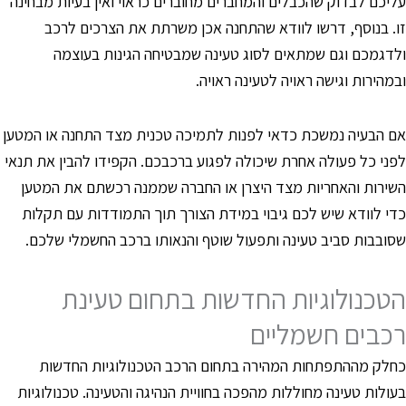
ליכם לבדוק שהכבלים והמחברים מחוברים כראוי ואין בעיות מבחינה
ו. בנוסף, דרשו לוודא שהתחנה אכן משרתת את הצרכים לרכב
לדגמכם וגם שמתאים לסוג טעינה שמבטיחה הגינות בעוצמה
במהירות וגישה ראויה לטעינה ראויה.
ם הבעיה נמשכת כדאי לפנות לתמיכה טכנית מצד התחנה או המטען
פני כל פעולה אחרת שיכולה לפגוע ברכבכם. הקפידו להבין את תנאי
שירות והאחריות מצד היצרן או החברה שממנה רכשתם את המטען
די לוודא שיש לכם גיבוי במידת הצורך תוך התמודדות עם תקלות
סובבות סביב טעינה ותפעול שוטף והנאותו ברכב החשמלי שלכם.
טכנולוגיות החדשות בתחום טעינת
כבים חשמליים
חלק מההתפתחות המהירה בתחום הרכב הטכנולוגיות החדשות
עולות טעינה מחוללות מהפכה בחוויית הנהיגה והטעינה. טכנולוגיות