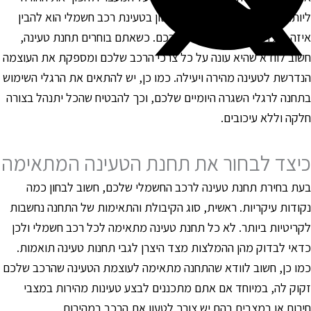
יותר פשוטה ונעימה. הצעד הראשון בטעינת רכב חשמלי הוא להבין
יזה סוג תחנה נוחה וזמינה עבורכם. כשאתם בוחרים תחנת טעינה,
שוב לוודא שהיא עונה על כל צרכי הרכב שלכם ומספקת את העוצמה
נדרשת לטעינה מהירה ויעילה. כמו כן, יש להתאים את הרגלי השימוש
תחנה לרגלי השגרה היומיים שלכם, וכך להבטיח שהכל יתנהל בצורה
לקה וללא עיכובים.
יצד לבחור את תחנת הטעינה המתאימה
עת בחירת תחנת טעינה לרכב החשמלי שלכם, חשוב לבחון כמה
קודות עיקריות. ראשית, סוג הקיבולת והתאימות של התחנה נחשבות
קריטיות ביותר. לא כל תחנת טעינה מתאימה לכל רכב חשמלי ולכן
דאי לבדוק מהן ההמלצות מצד היצרן לגבי תחנות טעינה תואמות.
מו כן, חשוב לוודא שהתחנה מתאימה לעוצמת הטעינה שהרכב שלכם
קוק לה, במיוחד אם אתם מתכננים לבצע טעינות מהירות במצבי
ירום או במצבים בהם יש צורך לטעון את הרכב במהירות.