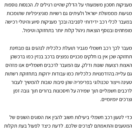
עניקות חסכון משמעותי על הדלק שהיינו רגילים לו. הכנסות נוספות
גיעות מממשלת ישראל ולעיתים גם רשויות מוניציפליות שתומכות
מעבר לכלי רכב ידידותי לסביבה ובכך מעניקות סיוע והיטלי רכישה
ופחתים ובנוסף הוצאות ניהול קלות יותר בתחזוקה וטיפול.
עבר לכך רכב חשמלי מגביר תועלת כלכלית לנהגים גם מבחינת
חזוקה שכן אין בו חלקים מכניים נפוצים ברכב בנזין כמו ברכשהן
אצות רצועות שונות ודלק. עם המעבר לרכבים חשמליים אנו מזהים
ם עלייה בהזדמנויות כלכליות כמו עבודות ירוקות בתחזוקת רשתות
עינה וייצור טכנולוגי בפריפריה שהן סיבות טובות להמשיך לעבור
רכבים חשמליים תוך שמירה על חיסכונות ברורים תוך גובה זמן
צרכים יומיומיים.
די לטעון רכב חשמלי ביעילות חשוב להבין את הסוגים השונים של
מטענים והתאמתם לצרכים שלכם. לדעת כיצד לפעול בעת תקלות