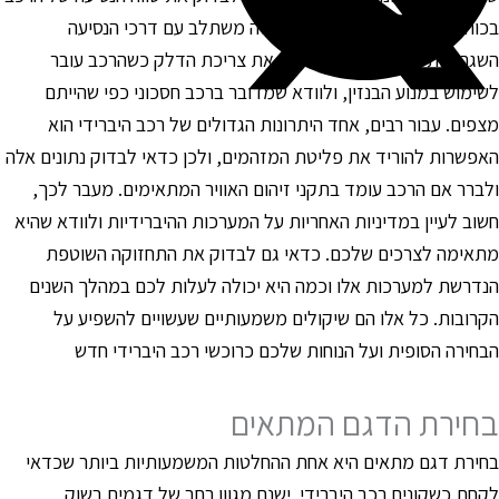
כוח החשמלי בלבד, ולהבין איך זה משתלב עם דרכי הנסיעה
שגרתיות שלכם. יש גם לבדוק את צריכת הדלק כשהרכב עובר
שימוש במנוע הבנזין, ולוודא שמדובר ברכב חסכוני כפי שהייתם
צפים. עבור רבים, אחד היתרונות הגדולים של רכב היברידי הוא
אפשרות להוריד את פליטת המזהמים, ולכן כדאי לבדוק נתונים אלה
לברר אם הרכב עומד בתקני זיהום האוויר המתאימים. מעבר לכך,
שוב לעיין במדיניות האחריות על המערכות ההיברידיות ולוודא שהיא
תאימה לצרכים שלכם. כדאי גם לבדוק את התחזוקה השוטפת
נדרשת למערכות אלו וכמה היא יכולה לעלות לכם במהלך השנים
קרובות. כל אלו הם שיקולים משמעותיים שעשויים להשפיע על
בחירה הסופית ועל הנוחות שלכם כרוכשי רכב היברידי חדש
חירת הדגם המתאים
חירת דגם מתאים היא אחת ההחלטות המשמעותיות ביותר שכדאי
קחת כשקונים רכב היברידי. ישנם מגוון רחב של דגמים בשוק