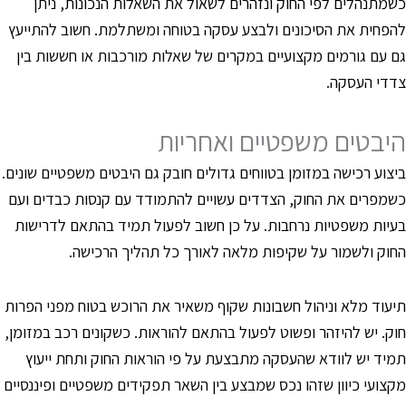
שמתנהלים לפי החוק ונזהרים לשאול את השאלות הנכונות, ניתן
הפחית את הסיכונים ולבצע עסקה בטוחה ומשתלמת. חשוב להתייעץ
ם עם גורמים מקצועיים במקרים של שאלות מורכבות או חששות בין
דדי העסקה.
יבטים משפטיים ואחריות
יצוע רכישה במזומן בטווחים גדולים חובק גם היבטים משפטיים שונים.
שמפרים את החוק, הצדדים עשויים להתמודד עם קנסות כבדים ועם
עיות משפטיות נרחבות. על כן חשוב לפעול תמיד בהתאם לדרישות
חוק ולשמור על שקיפות מלאה לאורך כל תהליך הרכישה.
יעוד מלא וניהול חשבונות שקוף משאיר את הרוכש בטוח מפני הפרות
וק. יש להיזהר ופשוט לפעול בהתאם להוראות. כשקונים רכב במזומן,
מיד יש לוודא שהעסקה מתבצעת על פי הוראות החוק ותחת ייעוץ
קצועי כיוון שזהו נכס שמבצע בין השאר תפקידים משפטיים ופיננסיים