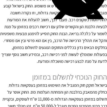
שלם במזומן בעת רכישת רכב חדש או משומש. החוק בישראל קובע
גבלה על התשלום במזומן בעסקאות גדולות, וזו נקודה חשובה
התייחסות כשקונים רכב. מעבר לכך, חשוב להעלות את המודעות
בעיות הלבנת הון והקשרים שלהן עם רכישת רכבים במזומן על מנת
שמור על כלכלה בריאה. הבנת החוק תסייע להימנע מבעיות משפטיות
תקל את תהליך הרכישה של הרכב, בין אם הוא פרטי ובין אם מסחרי.
חלקים הבאים נדון בכללים והחוקים הנוגעים לתשלום במזומן,
פעולות שמומלץ לעשות לפני רכישת רכב, ובמידע חשוב נוסף שצריך
דעת על מנת לבצע רכישה מושכלת ומודעת.
חוק הנוכחי לתשלום במזומן
ישראל חוקק חוק המגביל את השימוש במזומן בעסקאות גדולות
חלק מהמאבק בהלבנת הון והפחתת העלמות מס. החוק אוסר על
תשלום במזומן בעסקאות הגדולות מ-11,000 ש"ח לעוסקים, ובקניית
רכב פרטי מהפרטי הסכום מוגבל ל-50,000 ש"ח. זהו מהלך חשוב