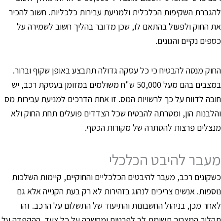
הגברת השקיפות הכלכלית ולמניעת עבירות כלכליות. חשוב להכיר
ת החוק ולפעול בהתאם לו, שכן מדובר בהליך חשוב לשמירה על
ספים נקיים והגונים.
חוק מנסה להבטיח כי כל עסקה גדולה תתבצע באופן שקוף וברור.
במצבים בהם מעל 50,000 ש"ח משולמים במזומן בעסקת רכב, יש
ובה לדווח על כך לרשויות המס. זו אחת הדרכים למניעת עבירות מס
הלבנות הון, ומטרתה להבטיח שכל הצדדים פועלים תחת החוק ולא
נצלים פרצות להסתרה של מקורות הכסף.
עבר להיבט הכלכלי
שקונים רכב, מעבר להיבטים הכלכליים והחוקיים, קיימות השלכות
וספות. אנשים צריכים לנהוג בזהירות לא רק בעת הקנייה אלא גם
אחר מכן, בניהול החשבונות והתיעוד של התשלום על הרכב. זהו
הליך המצריך תשומת לב לפרטים ומחשבה על כל צעד. ההקפדה על