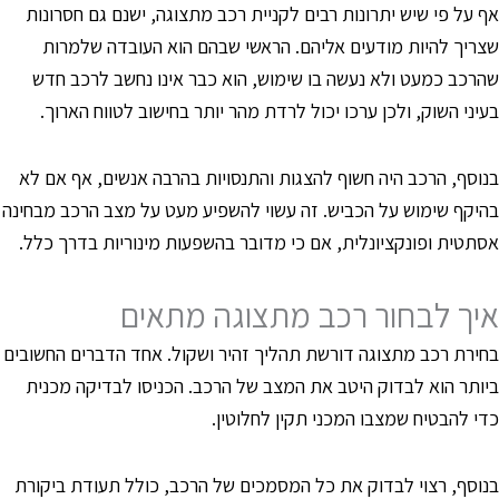
ף על פי שיש יתרונות רבים לקניית רכב מתצוגה, ישנם גם חסרונות
צריך להיות מודעים אליהם. הראשי שבהם הוא העובדה שלמרות
הרכב כמעט ולא נעשה בו שימוש, הוא כבר אינו נחשב לרכב חדש
עיני השוק, ולכן ערכו יכול לרדת מהר יותר בחישוב לטווח הארוך.
נוסף, הרכב היה חשוף להצגות והתנסויות בהרבה אנשים, אף אם לא
היקף שימוש על הכביש. זה עשוי להשפיע מעט על מצב הרכב מבחינה
סתטית ופונקציונלית, אם כי מדובר בהשפעות מינוריות בדרך כלל.
יך לבחור רכב מתצוגה מתאים
חירת רכב מתצוגה דורשת תהליך זהיר ושקול. אחד הדברים החשובים
יותר הוא לבדוק היטב את המצב של הרכב. הכניסו לבדיקה מכנית
די להבטיח שמצבו המכני תקין לחלוטין.
נוסף, רצוי לבדוק את כל המסמכים של הרכב, כולל תעודת ביקורת