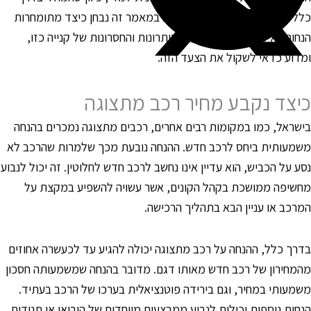
לל נמוך יותר מרכב חדש לגמרי. במאמר זה נבחן כיצד מתומחרות
נחות על רכבים מתצוגה, מה היתרונות והחסרונות של קנייה כזו,
מדוע כדאי לשקול את הצעד הזה.
יצד נקבע מחיר רכב מתצוגה
ישראל, כמו במקומות רבים אחרים, רכבים מתצוגה נמכרים בהנחה
שמעותית ביחס לרכב חדש. ההנחה נובעת מכך שלמרות שהרכב לא
סע על הכביש, הוא עדיין אינו נחשב לרכב חדש לחלוטין. זה יכול לנבוע
חשיפה ממושכת בקהל הקונים, אשר עשויה להשפיע במקצת על
מרכב או עניין הבא בתהליך הרכישה.
דרך כלל, ההנחה על רכב מתצוגה יכולה להגיע עד לכעשרה אחוזים
המחירון של רכב חדש מאותו דגם. מדובר בהנחה שמשמעותה חסכון
שמעותי במחיר, וגם בירידה פוטנציאלית בערכו של הרכב בעתיד.
נחות נוספות יכולות לנבוע ממבצעים מיוחדים של היבואן או תנודות