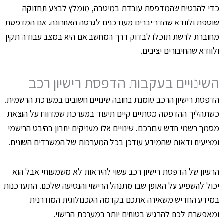
די להבטיח שהמדפסת עובדת במיטבה, מומלץ לבצע תחזוקה
וטפת ולוודא שהדרייברים מעודכנים לגרסה האחרונה. אם המדפסת
חוברת לרשת תוכלו לבדוק דרך המחשב אם היא במצב עבודה תקין
לוודא שהחיבורים יציבים.
שינויים בעקבות הדפסת רישיון רכב
דפסת רישיון הרכב טומנת בחובה שינויים חשובים במערכת הרשמית.
שתהליך ההדפסה מסתיים קיים תיעוד במערכת שמדווח על הוצאת
סמך רשמי חדש עבורכם. שינויים אלו מעניקים יתרון בהיבט הרישמי
מציעים ודאות שהמידע עודכן בכל המערכות של המשרדים השונים.
רעיון של הדפסת רישיון רכב עשוי להיראות לא משמעותי אבל הוא
כול להשפיע על האופן שבו מתנהל הרישוי והנסיעה שלכם. התעדכנות
מידע החדיש משאירה אתכם בקדמה הטכנולוגית המודרנית
מאפשרת לכם להרגיש בטוחים יותר במערכת הרישוי.