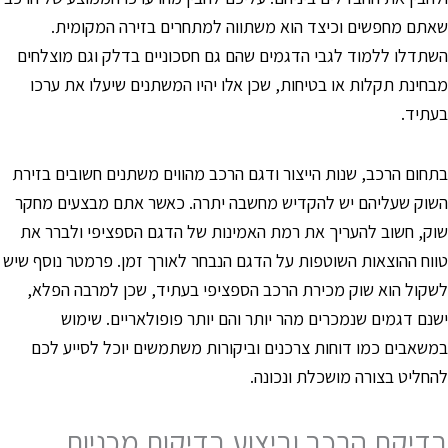
אתם מחפשים וכיצד הוא משתווה למתחרים בזירה המקומית.
שתדלו ללמוד לגבי הדגמים שהם גם חסכוניים בדלק וגם מוצלחים
בחינת תקלות או בטיחות, שכן אלו יהיו המשתנים שיעלו את ערכו
עתיד.
תחום הרכב, שנות הייצור ודגם הרכב מהווים משתנים חשובים בזירת
שוק שעליהם יש להקדיש מחשבה יתרה. כאשר אתם מבצעים מחקר
וק, חשוב להעריך את רמת האמינות של הדגם הספציפי ולברר את
ווח ההוצאות השוטפות על הדגם הנבחר לאורך זמן. פרמטר נוסף שיש
שקול הוא שוק מכירת הרכב הספציפי בעתיד, שכן למרבה הפלא,
שנם דגמים שנמכרים מהר יותר והם יותר פופולאריים. שימוש
משאבים כמו דוחות צרכנים וביקורות משתמשים יוכל לסייע לכם
החליט בצורה מושכלת ונכונה.
דיקת הרכב וביצוע בדיקות מכניות