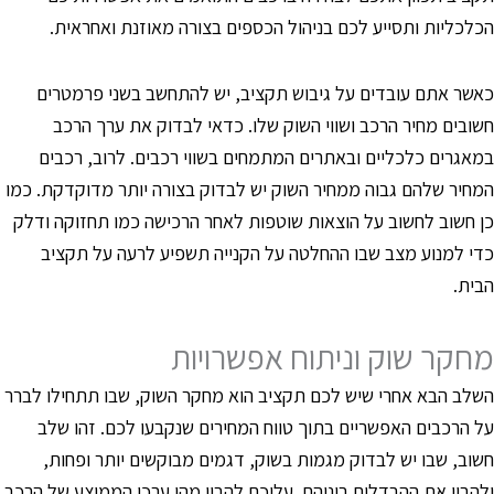
כלכליות ותסייע לכם בניהול הכספים בצורה מאוזנת ואחראית.
אשר אתם עובדים על גיבוש תקציב, יש להתחשב בשני פרמטרים
שובים מחיר הרכב ושווי השוק שלו. כדאי לבדוק את ערך הרכב
מאגרים כלכליים ובאתרים המתמחים בשווי רכבים. לרוב, רכבים
מחיר שלהם גבוה ממחיר השוק יש לבדוק בצורה יותר מדוקדקת. כמו
ן חשוב לחשוב על הוצאות שוטפות לאחר הרכישה כמו תחזוקה ודלק
די למנוע מצב שבו ההחלטה על הקנייה תשפיע לרעה על תקציב
בית.
חקר שוק וניתוח אפשרויות
שלב הבא אחרי שיש לכם תקציב הוא מחקר השוק, שבו תתחילו לברר
ל הרכבים האפשריים בתוך טווח המחירים שנקבעו לכם. זהו שלב
שוב, שבו יש לבדוק מגמות בשוק, דגמים מבוקשים יותר ופחות,
להבין את ההבדלים ביניהם. עליכם להבין מהו ערכו הממוצע של הרכב