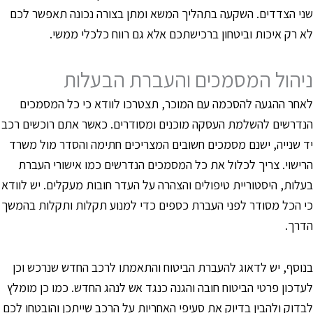
ני הצדדים. השקעה בתהליך המשא ומתן בצורה נכונה תאפשר לכם
א רק איכות וביטחון ברכישתכם אלא גם רווח כלכלי ממשי.
יהול המסמכים והעברת הבעלות
אחר ההגעה להסכמה עם המוכר, תצטרכו לוודא כי כל המסמכים
נדרשים להשלמת העסקה מוכנים ומסודרים. כאשר אתם רוכשים רכב
ד שנייה, ישנם מסמכים חשובים המצריכים חתימה והסדר מול משרד
רישוי. צריך לכלול את כל המסמכים הנדרשים כמו אישורי העברת
עלות, היסטוריית טיפולים והצהרה על העדר חובות מעקלים. יש לוודא
י הכל מסודר לפני העברת כספים כדי למנוע תקלות ותקלות בהמשך
דרך.
נוסף, יש לדאוג להעברת הביטוח והתאמתו לרכב החדש שנרכש וכן
עדכון פרטי הביטוח חובה והגנה כנגד אש לנהג החדש. כמו כן מומלץ
בדוק ולהבין בדיוק את סעיפי האחריות על הרכב שייתכן והובטחו לכם