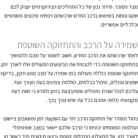
צד המוכר. סידור נכון של כל התהליכים הבירוקרטיים יעניק לכם
קט ונוחות בשימוש ברכב החדש שרכשתם ויפחית סיכונים משפטיים
כלכליים אפשריים.
מירה על הרכב והתחזוקה השוטפת
אחר שרכשתם את הרכב החדש, חשוב לשמור על מצבו ולהמשיך
תחזוקה השוטפת כדי להבטיח את הביצועים המעולים שלו לאורך זמן.
חזוקה שוטפת כוללת פעולות כמו שמירה על מצב מנוע תקין, בדיקת
מנים ונוזלים, טיפול בבלמים, החלפת צמיגים בעת הצורך ועוד.
ליכם לנהל שגרת טיפולים שמתבצעת בזמן ולוודא כי חוות דעת
קצועית מלווה אתכם בכל עת שיש צורך בכך.
יהול מסודר של תחזוקת הרכב יחד עם השקעת זמן ומשאבים ביישום
מלצות המומחים יבטיחו כי הרכב שלכם יישאר במצב אופטימלי
אורך זמן. אל תתעלמו מתקלות קטנות ובצעו תיקונים מיד כאשר הן