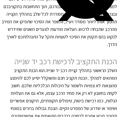
מצוא את הרכב המתאים ביותר עבורכם, תוך התחשבות בתקציבכם
בצרכים האישיים. בניית תוכנית מסודרת לכל שלב בתהליך הקנייה
הפוך אותו ליותר מסודר ויעיל, ותשפר את הסיכוי שתפיקו את המירב
הרכב שתבחרו לרכוש. העלאת מודעות לצעדים השונים שתידרש
נקוט בהם תקטין את הסיכוי לטעויות ותקל על התנהלותכם לאורך
דרך.
כנת התקציב לרכישת רכב יד שנייה
שלב הראשוני בתהליך קניית רכב יד שנייה הוא הכנת התקציב
מתאים למהלך. הכנת תקציב חכם ומשוקלל יסייע לכם להימנע
הוצאות לא צפויות ולשמור על היכולות הכלכליות שלכם. חשוב
קחת בחשבון לא רק את מחיר הרכב עצמו, אלא גם את העלויות
נלוות, כמו רכישת ביטוח, טיפולים תקופתיים, תיקונים אפשריים
שיפור או שדרוג של המפרט הקיים. הצבת גבולות ברורים במונחי
קציב תכוון אתכם לבחירה ברכבים התואמים את אפשרויותיכם