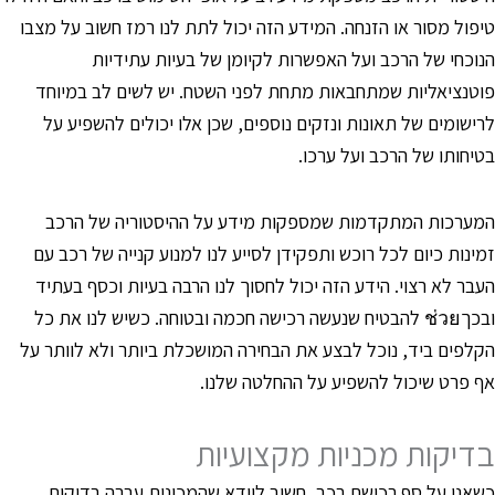
יפול מסור או הזנחה. המידע הזה יכול לתת לנו רמז חשוב על מצבו
נוכחי של הרכב ועל האפשרות לקיומן של בעיות עתידיות
וטנציאליות שמתחבאות מתחת לפני השטח. יש לשים לב במיוחד
רישומים של תאונות ונזקים נוספים, שכן אלו יכולים להשפיע על
טיחותו של הרכב ועל ערכו.
מערכות המתקדמות שמספקות מידע על ההיסטוריה של הרכב
מינות כיום לכל רוכש ותפקידן לסייע לנו למנוע קנייה של רכב עם
עבר לא רצוי. הידע הזה יכול לחסוך לנו הרבה בעיות וכסף בעתיד
ובכךช่วย להבטיח שנעשה רכישה חכמה ובטוחה. כשיש לנו את כל
קלפים ביד, נוכל לבצע את הבחירה המושכלת ביותר ולא לוותר על
ף פרט שיכול להשפיע על ההחלטה שלנו.
דיקות מכניות מקצועיות
שאנו על סף רכישת רכב, חשוב לוודא שהמכונית עברה בדיקות