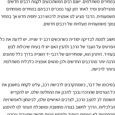
מחירים משתלמים. ישנם רבים המשתכנעים לקנות רכבים חדשים
הניילונים ומיד לאחר זמן קצר נמכרים רכביהם במחירים מופחתים
שמעותית. הדבר מציע לנו אופציה לרכוש רכב יחסית חדש אך במחיר
מוך משמעותית מעלויות של רכבים חדשים.
שוב לפנות לבדיקה יסודית כשרוכשים רכב יד שנייה. יש לדעת את כל
פרטים על העבר של הרכב ולהבין האם יש לו בעיות שיכולות לצוץ
עתיד. היתרון הוא, שמחיריהם של רכבי יד השנייה בדרך כלל מתונים
רבה יותר מהרכבים החדשים ולכן מהווים אופציה כלכלית משתלמת
יותר לרכישה.
סיכומו של דבר, כשמתקרבים לרכישת רכב, עלינו לקחת בחשבון את
ל הגורמים שהוזכרו ובכך לתכנן את ההחלטה שלנו. יש להקדיש
שומת לב למצב הרכב, לצרכים האישיים שלנו, לביטחון ולאפשרויות
כלכליות. הדרך לחשוב בצורה מחושבת ומושכלת תעזור לנו להימנע
הפתעות לא נעימות בעתיד ולממש זוגיות חדשה שתעבוד עבורנו