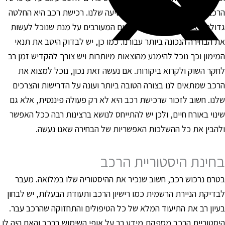
רכב בעתיד וכמובן על חוויית הנסיעה שלנו. רכישת רכב היא החלטה
דולה ורצוי להבין את כל הגורמים המעורבים על מנת שנוכל לעשות
ת הבחירה הנכונה ביותר עבורנו. כמו כן, יש לבדוק היטב את תנאי
מימון וכך נוכל להימנע מהוצאות מיותרות ויש צורך להקדיש זמן רב
חקר השוק ולקרוא ביקורות. אם נעשה זאת נכון, נוכל למצוא את
רכב שמתאים לנו בצורה הטובה ביותר ועונה על הדרישות והצרכים
לנו. חשוב לזכור שרכישת רכב היא לא רק פעולה פיננסית, אלא גם
ינוי באורח חיים, ולכן יש להתייחס לנושא ברצינות רבה ככל האפשר
להבין את כל ההשלכות האפשריות של הבחירה שאנו נעשה.
חינת היסטוריית הרכב
טרם נרכוש רכב, חשוב שנכיר את ההיסטוריה שלו במלואה. מעבר
בדיקת הניירת הרשמית כמו רישיון הרכב ותעודת הבעלות, יש לבחון
עיון רב את התיעוד המלא של כל הטיפולים והתחזוקה שהרכב עבר.
יסטוריית הרכב מספקת מידע רב על אופי השימוש ברכב והאם היה לו