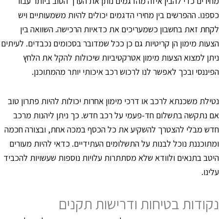
חירים כדי להבין איזה מהדגמים נותן את הערך הטוב ביותר עבור
ספנו. ההפרשים בין מחירי הדגמים יכולים להיות משמעותיים ויש
קחת זאת בחשבון כשמעריכים את כדאיות הרכישה. השוואה בין
צעות מימון הן קריטיות גם כן ככל שמדובר בסכומים נכבדים. לעיתים
יתן למצוא הצעות מימון אטרקטיביות שיכולות להקל את הלחץ
פיננסי ובכך לאפשר לנו לרכוש רכב איכותי יותר מהמתוכנן.
טילת משכנתא לרכב או דרכי מימון אחרות יכולות להיות פתרון טוב
ם נתקשה בתשלום חד-פעמי על רכב חדש. כך ניתן ליהנות מרכב
דש מבלי להצטרך להשקיע את כל הכסף במכה אחת, ובצורה חכמה
מתוכננת נוכל לבנות על התשלומים העתידיים. כדאי להיות מעורים
יטב בתנאים ולוודא שלא מסתתרות עלויות נוספות שעשויות להכביד
לינו.
קודות בטיחות ודרישות תקנים