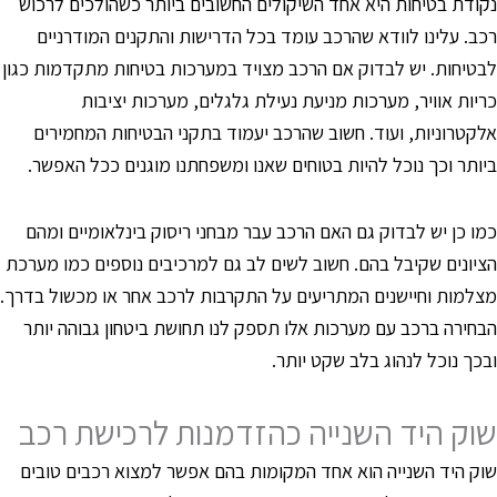
קודת בטיחות היא אחד השיקולים החשובים ביותר כשהולכים לרכוש
כב. עלינו לוודא שהרכב עומד בכל הדרישות והתקנים המודרניים
בטיחות. יש לבדוק אם הרכב מצויד במערכות בטיחות מתקדמות כגון
ריות אוויר, מערכות מניעת נעילת גלגלים, מערכות יציבות
לקטרוניות, ועוד. חשוב שהרכב יעמוד בתקני הבטיחות המחמירים
יותר וכך נוכל להיות בטוחים שאנו ומשפחתנו מוגנים ככל האפשר.
מו כן יש לבדוק גם האם הרכב עבר מבחני ריסוק בינלאומיים ומהם
ציונים שקיבל בהם. חשוב לשים לב גם למרכיבים נוספים כמו מערכת
צלמות וחיישנים המתריעים על התקרבות לרכב אחר או מכשול בדרך.
בחירה ברכב עם מערכות אלו תספק לנו תחושת ביטחון גבוהה יותר
בכך נוכל לנהוג בלב שקט יותר.
וק היד השנייה כהזדמנות לרכישת רכב
וק היד השנייה הוא אחד המקומות בהם אפשר למצוא רכבים טובים