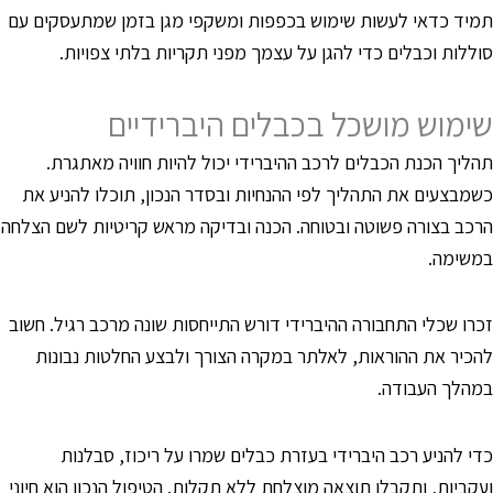
מיד כדאי לעשות שימוש בכפפות ומשקפי מגן בזמן שמתעסקים עם
וללות וכבלים כדי להגן על עצמך מפני תקריות בלתי צפויות.
ימוש מושכל בכבלים היברידיים
הליך הכנת הכבלים לרכב ההיברידי יכול להיות חוויה מאתגרת.
שמבצעים את התהליך לפי ההנחיות ובסדר הנכון, תוכלו להניע את
רכב בצורה פשוטה ובטוחה. הכנה ובדיקה מראש קריטיות לשם הצלחה
משימה.
כרו שכלי התחבורה ההיברידי דורש התייחסות שונה מרכב רגיל. חשוב
הכיר את ההוראות, לאלתר במקרה הצורך ולבצע החלטות נבונות
מהלך העבודה.
די להניע רכב היברידי בעזרת כבלים שמרו על ריכוז, סבלנות
עקביות, ותקבלו תוצאה מוצלחת ללא תקלות. הטיפול הנכון הוא חיוני