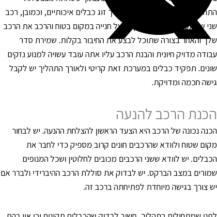
תהליך. ראשית, יש לוודא כי יש לך זוג כבלים איכותיים, וכמובן, רכב
ני שמתפקד לתמיכה. הקפד על חנייה במקום בטוח והרכב את הרכב
לך והאחר בצורה שתוכל לבצע את החיבור בקלות. שמירת סדר
בודה מדויק חיונית והבנת הרכב עליו אתה עובד עשויה למנוע נזקים
ונים. תפקיד כבלים במערכת זאת קריטי ולאורך התהליך יש לקבל
ישה חכמה ומדויקת.
כנת הרכב להנעה
כנה נכונה של הרכב היא הצעד הראשון להצלחת ההנעה. יש לבחור
קום שטוח ולוודא שהרכבים חונים קרוב מספיק כדי לחבר את
כבלים. יש לוודא ששני הרכבים מכובים לחלוטין ושכל המנופים
מורים במצב הברקס. יש לבדוק את סוללת הרכב ההיברידי ולברר אם
ש צורך בגישה מיוחדת לפתיחתה ברכב זה.
פני שמתחילים בתהליך, חשוב לבדוק שהכבלים תקינים וכי אין בהם