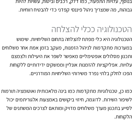
נוסף, עלויות התפעול, כמו דלק, רכבים וביטוח, עשויות להיות
בוהות, מה שמצריך ניהול פיננסי קפדני כדי להבטיח רווחיות.
טכנולוגיה ככלי להצלחה
טכנולוגיה היא כלי מפתח להצלחה בתחום השליחויות. שימוש
מערכות מתקדמות לניהול הזמנות, מעקב בזמן אמת אחר משלוחים
תכנון מסלולים אופטימליים מאפשר לשפר את היעילות ולצמצם
לויות. אפליקציות להזמנות אונליין וממשקים ידידותיים ללקוחות
פכו לחלק בלתי נפרד משירותי השליחויות המודרניים.
מו כן, טכנולוגיות מתקדמות כמו בינה מלאכותית ואוטומציה תורמות
שיפור השירות. לדוגמה, חיזוי ביקושים באמצעות אלגוריתמים יכול
סייע בתכנון מערך משלוחים מדויק ומותאם לצרכים המשתנים של
לקוחות.