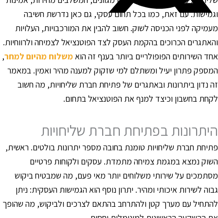
גמישות. עם זאת, כמו בכל תחום עסקי, גם כאן נדרשת חשיבה
עמיקה לפני הכניסה לשוק. חשוב להבין את המורכבויות, העלויות
האתגרים הכרוכים בהקמת העסק לצד הפוטנציאל לצמיחה ולרווחיות.
חד השירותים הפופולריים ביותר בענף זה הוא
משלוח מהיום למחר
,
מספק פתרון יעיל ומשתלם למי שזקוק למענה מהיר ואמין. במאמר
ה נדון ביתרונות ובאתגרים של פתיחת חברת שליחויות, מה חשוב
קחת בחשבון וכיצד למנף את הפוטנציאל בתחום.
יתרונות בפתיחת חברת שליחויות
תיחת חברת שליחויות טומנת בחובה מספר יתרונות בולטים. ראשית,
שוק נמצא במגמת צמיחה מתמדת. עסקים ולקוחות פרטיים
סתמכים על שירותי משלוחים יותר מאי פעם, מה שמבטיח ביקוש
בוה לשירות איכותי ומהיר. יתרון נוסף הוא הגמישות העסקית: ניתן
התחיל עם מערך קטן ולהתרחב בהתאם לצרכים ולביקוש, מה שהופך
ת ההשקעה הראשונית למינימלית יחסית.