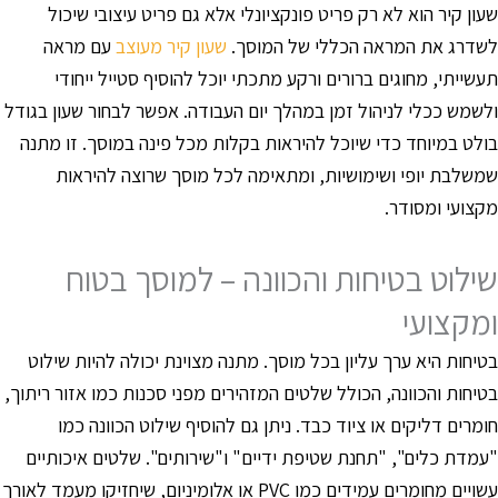
עון קיר הוא לא רק פריט פונקציונלי אלא גם פריט עיצובי שיכול
שדרג את המראה הכללי של המוסך.
שעון קיר מעוצב
עם מראה
עשייתי, מחוגים ברורים ורקע מתכתי יוכל להוסיף סטייל ייחודי
לשמש ככלי לניהול זמן במהלך יום העבודה. אפשר לבחור שעון בגודל
ולט במיוחד כדי שיוכל להיראות בקלות מכל פינה במוסך. זו מתנה
משלבת יופי ושימושיות, ומתאימה לכל מוסך שרוצה להיראות
קצועי ומסודר.
ילוט בטיחות והכוונה – למוסך בטוח
מקצועי
טיחות היא ערך עליון בכל מוסך. מתנה מצוינת יכולה להיות שילוט
טיחות והכוונה, הכולל שלטים המזהירים מפני סכנות כמו אזור ריתוך,
ומרים דליקים או ציוד כבד. ניתן גם להוסיף שילוט הכוונה כמו
עמדת כלים", "תחנת שטיפת ידיים" ו"שירותים". שלטים איכותיים
עשויים מחומרים עמידים כמו PVC או אלומיניום, שיחזיקו מעמד לאורך