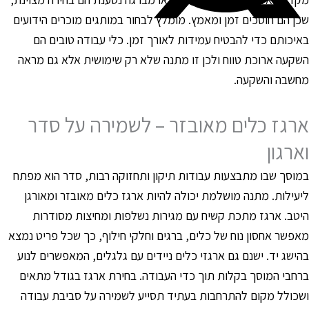
כן הם חוסכים זמן ומאמץ. מומלץ לבחור במותגים מוכרים הידועים
איכותם כדי להבטיח עמידות לאורך זמן. כלי עבודה טובים הם
שקעה ארוכת טווח ולכן זו מתנה שלא רק שימושית אלא גם מראה
חשבה והשקעה.
רגז כלים מאובזר – לשמירה על סדר
ארגון
מוסך שבו מתבצעות עבודות תיקון ותחזוקה רבות, סדר הוא מפתח
יעילות. מתנה מושלמת יכולה להיות ארגז כלים מאובזר ומאורגן
יטב. ארגז מתכת קשיח עם מגירות נשלפות ומחיצות מסודרות
אפשר אחסון נוח של כלים, ברגים וחלקי חילוף, כך שכל פריט נמצא
הישג יד. ישנם גם ארגזי כלים ניידים עם גלגלים, המאפשרים לנוע
רחבי המוסך בקלות תוך כדי העבודה. בחירת ארגז בגודל מתאים
שכולל מקום להתרחבות בעתיד תסייע לשמירה על סביבת עבודה