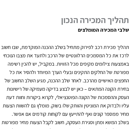
הליך המכירה הנכון
לבי המכירה המומלצים
הליך מכירת רכב לפירוק מתחיל בשלב ההכנה המוקדמת, שבו חשוב
רכז את כל המסמכים הרלוונטיים של הרכב ולתעד את מצבו הנוכחי
אמצעות צילומים מקיפים מכל הזוויות. במקביל, יש להכין רשימה
פורטת של החלקים התקינים ובעלי הערך המיוחד ולהסיר את כל
חפצים האישיים מהרכב. לאחר שלב ההכנה, מגיע השלב החשוב של
חירת הקונה המתאים – כאן יש לבצע בדיקה מעמיקה של רישיונות
עסק וההסמכות של הקונה הפוטנציאלי, לקרוא ביקורות וחוות דעת
ליו ולבדוק את המוניטין והוותק שלו בשוק. מומלץ גם להשוות הצעות
חיר ממספר קונים ואף להתייעץ עם לקוחות קודמים אם אפשר.
שלב המשא ומתן וסגירת העסקה, חשוב לקבל הצעות מחיר מפורטות